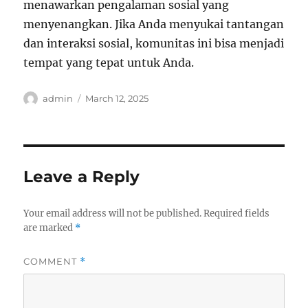
menawarkan pengalaman sosial yang
menyenangkan. Jika Anda menyukai tantangan
dan interaksi sosial, komunitas ini bisa menjadi
tempat yang tepat untuk Anda.
Author
Posted
admin
March 12, 2025
on
Leave a Reply
Your email address will not be published.
Required fields
are marked
*
COMMENT
*