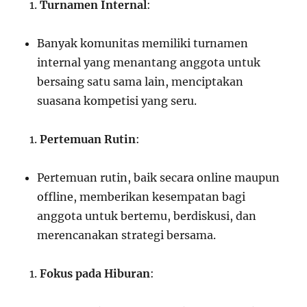
Turnamen Internal
:
Banyak komunitas memiliki turnamen
internal yang menantang anggota untuk
bersaing satu sama lain, menciptakan
suasana kompetisi yang seru.
Pertemuan Rutin
:
Pertemuan rutin, baik secara online maupun
offline, memberikan kesempatan bagi
anggota untuk bertemu, berdiskusi, dan
merencanakan strategi bersama.
Fokus pada Hiburan
: