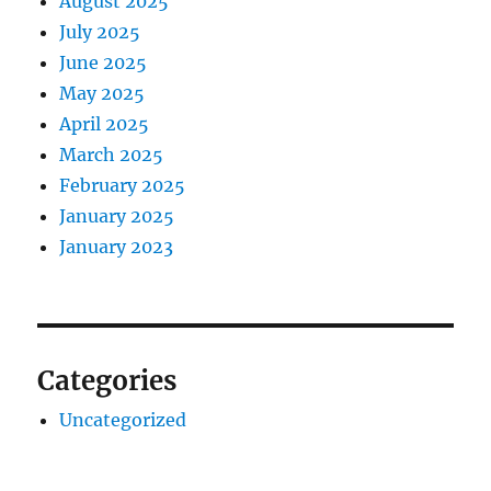
August 2025
July 2025
June 2025
May 2025
April 2025
March 2025
February 2025
January 2025
January 2023
Categories
Uncategorized