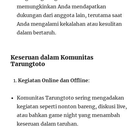
memungkinkan Anda mendapatkan
dukungan dari anggota lain, terutama saat
Anda mengalami kekalahan atau kesulitan
dalam bertaruh.
Keseruan dalam Komunitas
Tarungtoto
Kegiatan Online dan Offline
:
Komunitas Tarungtoto sering mengadakan
kegiatan seperti nonton bareng, diskusi live,
atau bahkan game night yang menambah
keseruan dalam taruhan.