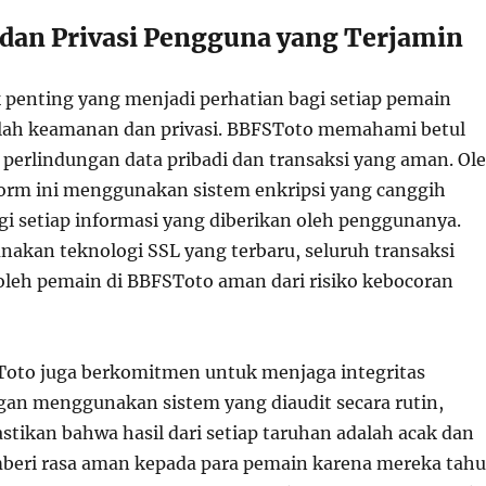
an Privasi Pengguna yang Terjamin
k penting yang menjadi perhatian bagi setiap pemain
alah keamanan dan privasi. BBFSToto memahami betul
perlindungan data pribadi dan transaksi yang aman. Ol
tform ini menggunakan sistem enkripsi yang canggih
i setiap informasi yang diberikan oleh penggunanya.
kan teknologi SSL yang terbaru, seluruh transaksi
oleh pemain di BBFSToto aman dari risiko kebocoran
SToto juga berkomitmen untuk menjaga integritas
an menggunakan sistem yang diaudit secara rutin,
ikan bahwa hasil dari setiap taruhan adalah acak dan
emberi rasa aman kepada para pemain karena mereka tahu