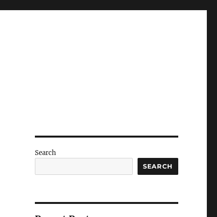
Search
SEARCH