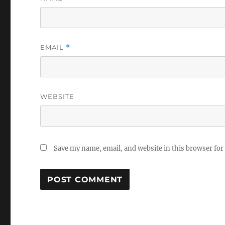
EMAIL
*
WEBSITE
Save my name, email, and website in this browser for