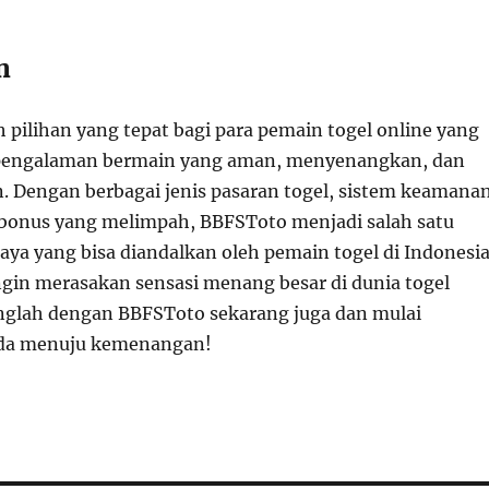
n
 pilihan yang tepat bagi para pemain togel online yang
engalaman bermain yang aman, menyenangkan, dan
Dengan berbagai jenis pasaran togel, sistem keamana
 bonus yang melimpah, BBFSToto menjadi salah satu
aya yang bisa diandalkan oleh pemain togel di Indonesia
ingin merasakan sensasi menang besar di dunia togel
nglah dengan BBFSToto sekarang juga dan mulai
da menuju kemenangan!