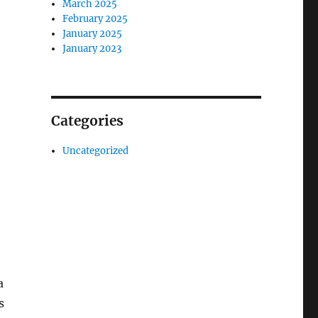
March 2025
February 2025
January 2025
January 2023
Categories
Uncategorized
a
s