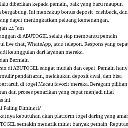
lalu diberikan kepada pemain, baik yang baru maupun
 bergabung. Ini mencakup bonus deposit, cashback, dan
 yang dapat meningkatkan peluang kemenangan.
gan 24 Jam
langgan di ABUTOGEL selalu siap membantu pemain
ui live chat, WhatsApp, atau telepon. Respons yang cepa
di keunggulan dari layanan mereka.
 dan Bermain
aran di ABUTOGEL sangat mudah dan cepat. Pemain hany
rmulir pendaftaran, melakukan deposit awal, dan bisa
bertaruh di togel Macau favorit mereka. Beragam pilihan
an dan proses penarikan yang cepat menjadi nilai
s ini.
i Paling Diminati?
atnya kebutuhan akan platform togel daring yang ama
UTOGEL semakin menarik minat banyak pemain. Reputas