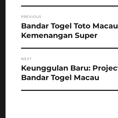
Post
PREVIOUS
navigation
Bandar Togel Toto Macau
Previous
post:
Kemenangan Super
NEXT
Keunggulan Baru: Proje
Next
post:
Bandar Togel Macau