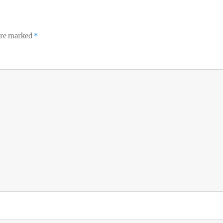
 are marked
*