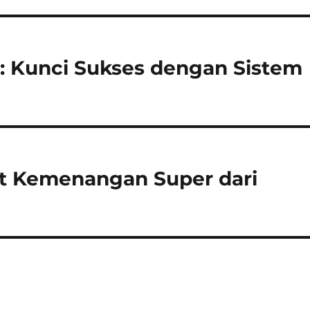
: Kunci Sukses dengan Sistem
ct Kemenangan Super dari