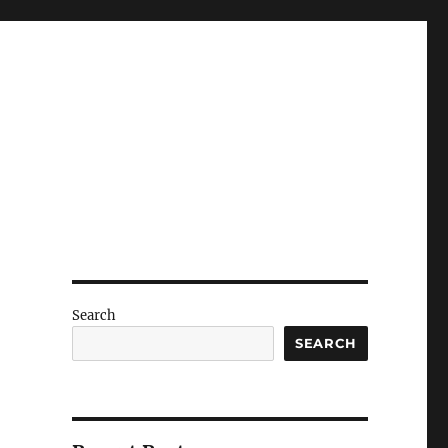
Search
SEARCH