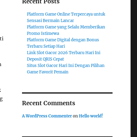
Recent Posts
Platform Game Online Terpercaya untuk
Sensasi Bermain Lancar
Platform Game yang Selalu Memberikan
Promo Istimewa
ti
Platform Game Digital dengan Bonus
Terbaru Setiap Hari
Link Slot Gacor 2026 Terbaru Hari Ini
Deposit QRIS Cepat
n
Situs Slot Gacor Hari Ini Dengan Pilihan
Game Favorit Pemain
k
g
Recent Comments
A WordPress Commenter
on
Hello world!