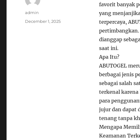
favorit banyak 
Author
admin
yang menjanjika
Posted
December 1, 2025
terpercaya, ABU
on
pertimbangkan.
dianggap sebaga
saat ini.
Apa Itu?
ABUTOGEL merup
berbagai jenis 
sebagai salah sat
terkenal karena
para penggunan
jujur dan dapat
tenang tanpa kh
Mengapa Memili
Keamanan Terke