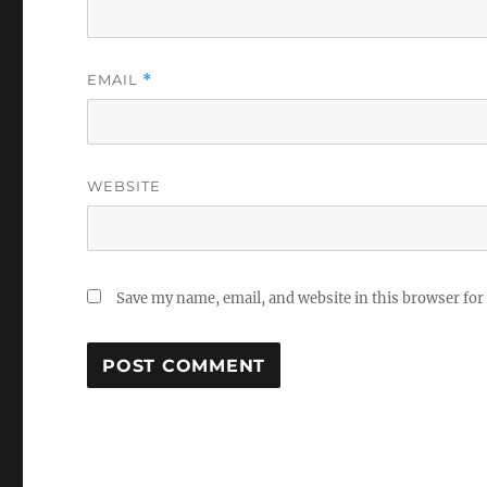
EMAIL
*
WEBSITE
Save my name, email, and website in this browser for